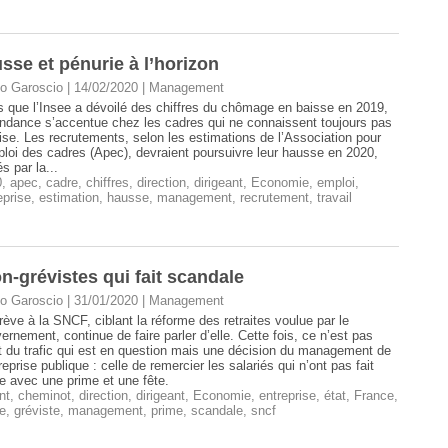
sse et pénurie à l’horizon
o Garoscio | 14/02/2020
|
Management
s que l’Insee a dévoilé des chiffres du chômage en baisse en 2019,
endance s’accentue chez les cadres qui ne connaissent toujours pas
rise. Les recrutements, selon les estimations de l’Association pour
ploi des cadres (Apec), devraient poursuivre leur hausse en 2020,
és par la...
0
,
apec
,
cadre
,
chiffres
,
direction
,
dirigeant
,
Economie
,
emploi
,
eprise
,
estimation
,
hausse
,
management
,
recrutement
,
travail
n-grévistes qui fait scandale
o Garoscio | 31/01/2020
|
Management
rève à la SNCF, ciblant la réforme des retraites voulue par le
ernement, continue de faire parler d’elle. Cette fois, ce n’est pas
at du trafic qui est en question mais une décision du management de
treprise publique : celle de remercier les salariés qui n’ont pas fait
e avec une prime et une fête.
nt
,
cheminot
,
direction
,
dirigeant
,
Economie
,
entreprise
,
état
,
France
,
e
,
gréviste
,
management
,
prime
,
scandale
,
sncf