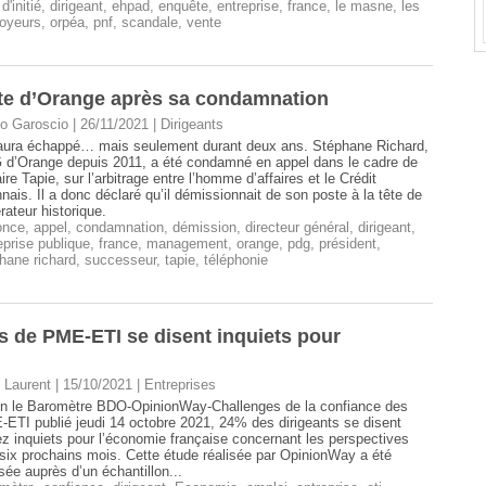
 d'initié
,
dirigeant
,
ehpad
,
enquête
,
entreprise
,
france
,
le masne
,
les
oyeurs
,
orpéa
,
pnf
,
scandale
,
vente
ête d’Orange après sa condamnation
o Garoscio | 26/11/2021
|
Dirigeants
 aura échappé… mais seulement durant deux ans. Stéphane Richard,
d’Orange depuis 2011, a été condamné en appel dans le cadre de
faire Tapie, sur l’arbitrage entre l’homme d’affaires et le Crédit
nais. Il a donc déclaré qu’il démissionnait de son poste à la tête de
érateur historique.
once
,
appel
,
condamnation
,
démission
,
directeur général
,
dirigeant
,
eprise publique
,
france
,
management
,
orange
,
pdg
,
président
,
hane richard
,
successeur
,
tapie
,
téléphonie
ts de PME-ETI se disent inquiets pour
 Laurent | 15/10/2021
|
Entreprises
n le Baromètre BDO-OpinionWay-Challenges de la confiance des
ETI publié jeudi 14 octobre 2021, 24% des dirigeants se disent
z inquiets pour l’économie française concernant les perspectives
six prochains mois. Cette étude réalisée par OpinionWay a été
isée auprès d’un échantillon...