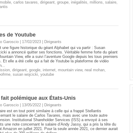
mobile
,
carlos tavares
,
dirigeant
,
groupe
,
inégalités
,
millions
,
salaire
,
antis
nes de Youtube
o Garoscio | 17/02/2023
|
Dirigeants
t une figure historique du géant Alphabet qui va partir : Susan
icki a annoncé quitter ses fonctions. Véritable femme forte du géant
ountain View, elle a suivi l’aventure Google depuis les tous premiers
s. Et elle a été celle qui a fait de Youtube la plateforme de vidéo
n...
ission
,
dirigeant
,
google
,
internet
,
mountain view
,
neal mohan
,
eofrme
,
susan wojcicki
,
youtube
 fait polémique aux États-Unis
o Garoscio | 13/05/2022
|
Dirigeants
faire est en tout point similaire à celle qui a frappé Stellantis
ernant le salaire de Carlos Tavares, mais avec une toute autre
nsion. Institutional Shareholder Services (ISS) a envoyé à ses
nts une note concernant le salaire d’Andy Jassy, qui a pris la tête du
t Amazon en juillet 2021. Pour la seule année 2021, ce dernier aurait