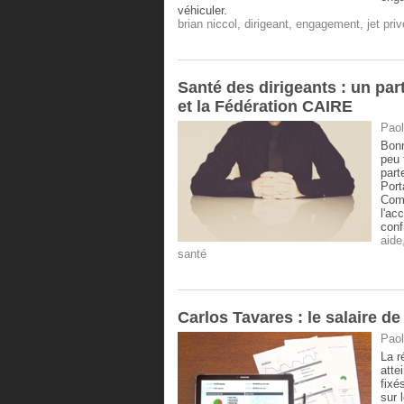
véhiculer.
brian niccol
,
dirigeant
,
engagement
,
jet priv
Santé des dirigeants : un par
et la Fédération CAIRE
Paol
Bonn
peu 
part
Port
Comm
l'ac
conf
aide
santé
Carlos Tavares : le salaire de
Paol
La r
atte
fixé
sur 