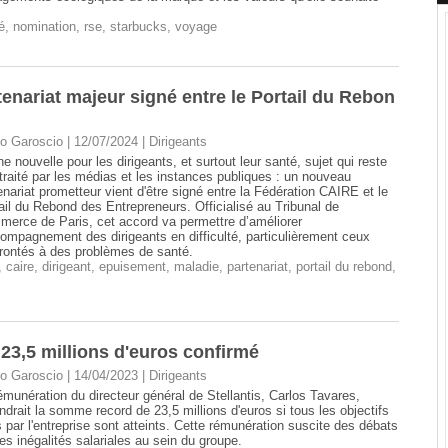
é
,
nomination
,
rse
,
starbucks
,
voyage
tenariat majeur signé entre le Portail du Rebon
o Garoscio | 12/07/2024
|
Dirigeants
e nouvelle pour les dirigeants, et surtout leur santé, sujet qui reste
traité par les médias et les instances publiques : un nouveau
enariat prometteur vient d'être signé entre la Fédération CAIRE et le
ail du Rebond des Entrepreneurs. Officialisé au Tribunal de
erce de Paris, cet accord va permettre d’améliorer
compagnement des dirigeants en difficulté, particulièrement ceux
rontés à des problèmes de santé.
,
caire
,
dirigeant
,
epuisement
,
maladie
,
partenariat
,
portail du rebond
,
 23,5 millions d'euros confirmé
o Garoscio | 14/04/2023
|
Dirigeants
émunération du directeur général de Stellantis, Carlos Tavares,
indrait la somme record de 23,5 millions d'euros si tous les objectifs
s par l'entreprise sont atteints. Cette rémunération suscite des débats
les inégalités salariales au sein du groupe.