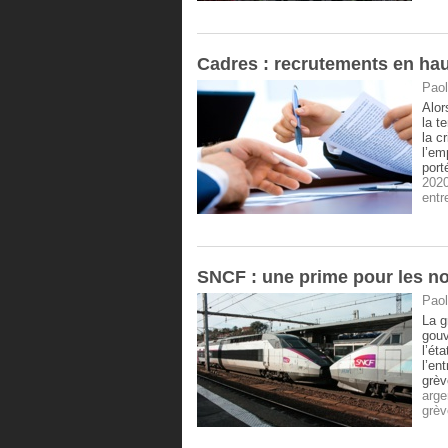
Cadres : recrutements en hau
Paol
Alor
la t
la c
l’em
port
202
entr
SNCF : une prime pour les no
Paol
La g
gouv
l’ét
l’en
grèv
arge
grèv