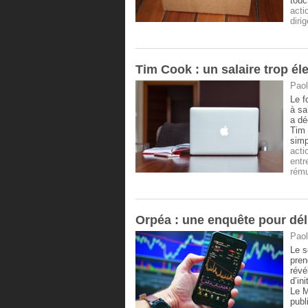
touc
acti
diri
Tim Cook : un salaire trop é
Paol
Le f
à sa
a dé
Tim 
simp
acti
entr
rému
Orpéa : une enquête pour déli
Paol
Le s
pren
révé
d’in
Le M
publ