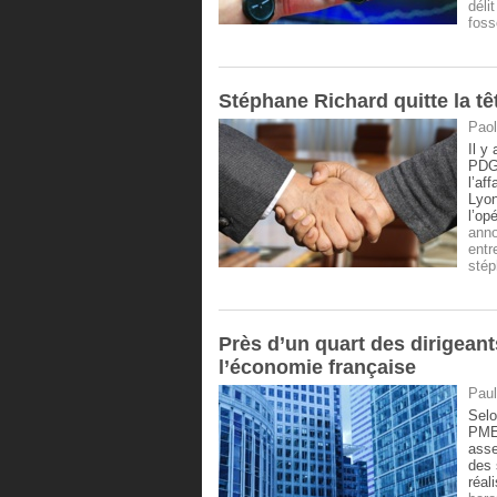
délit
foss
Stéphane Richard quitte la t
Paol
Il y
PDG 
l’af
Lyon
l’op
ann
entr
stép
Près d’un quart des dirigean
l’économie française
Paul
Selo
PME-
asse
des 
réal