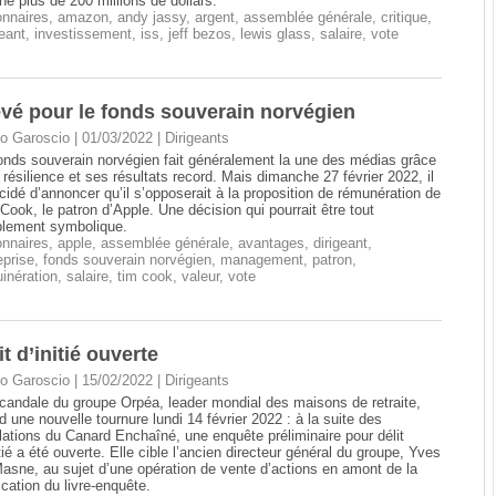
hé plus de 200 millions de dollars.
onnaires
,
amazon
,
andy jassy
,
argent
,
assemblée générale
,
critique
,
geant
,
investissement
,
iss
,
jeff bezos
,
lewis glass
,
salaire
,
vote
levé pour le fonds souverain norvégien
o Garoscio | 01/03/2022
|
Dirigeants
onds souverain norvégien fait généralement la une des médias grâce
 résilience et ses résultats record. Mais dimanche 27 février 2022, il
cidé d’annoncer qu’il s’opposerait à la proposition de rémunération de
Cook, le patron d’Apple. Une décision qui pourrait être tout
lement symbolique.
onnaires
,
apple
,
assemblée générale
,
avantages
,
dirigeant
,
eprise
,
fonds souverain norvégien
,
management
,
patron
,
inération
,
salaire
,
tim cook
,
valeur
,
vote
t d’initié ouverte
o Garoscio | 15/02/2022
|
Dirigeants
candale du groupe Orpéa, leader mondial des maisons de retraite,
d une nouvelle tournure lundi 14 février 2022 : à la suite des
lations du Canard Enchaîné, une enquête préliminaire pour délit
itié a été ouverte. Elle cible l’ancien directeur général du groupe, Yves
asne, au sujet d’une opération de vente d’actions en amont de la
ication du livre-enquête.