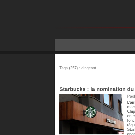
Tags (257) : dirigeant
Starbucks : la nomination d
Paol
L’ar
marq
Chip
en m
fonc
régu
Star
enga