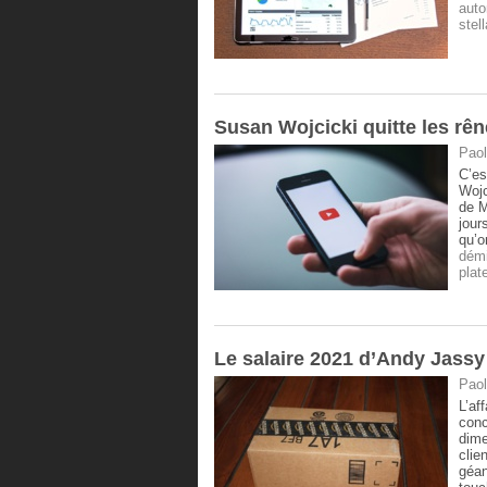
auto
stell
Susan Wojcicki quitte les rê
Paol
C’es
Wojc
de M
jour
qu’o
dém
plat
Le salaire 2021 d’Andy Jassy
Paol
L’af
conc
dime
clie
géan