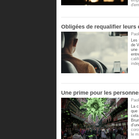
empl
d'em
Obligées de requalifier leurs
Paol
Les 
de V
une 
entr
calif
inde
Une prime pour les personnes 
Paol
La c
que 
cela
Brun
d’un
coro
le m