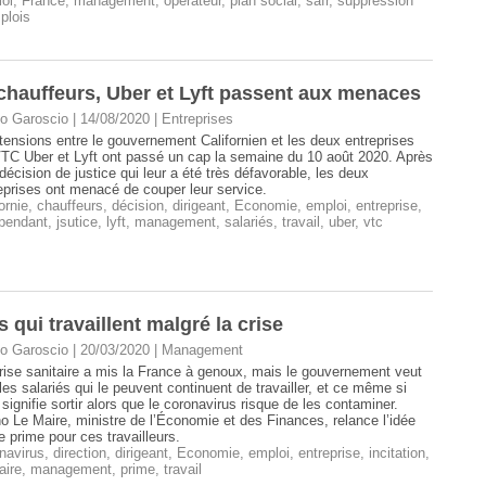
oi
,
France
,
management
,
opérateur
,
plan social
,
safr
,
suppression
plois
 chauffeurs, Uber et Lyft passent aux menaces
o Garoscio | 14/08/2020
|
Entreprises
tensions entre le gouvernement Californien et les deux entreprises
TC Uber et Lyft ont passé un cap la semaine du 10 août 2020. Après
décision de justice qui leur a été très défavorable, les deux
eprises ont menacé de couper leur service.
ornie
,
chauffeurs
,
décision
,
dirigeant
,
Economie
,
emploi
,
entreprise
,
pendant
,
jsutice
,
lyft
,
management
,
salariés
,
travail
,
uber
,
vtc
qui travaillent malgré la crise
o Garoscio | 20/03/2020
|
Management
rise sanitaire a mis la France à genoux, mais le gouvernement veut
les salariés qui le peuvent continuent de travailler, et ce même si
 signifie sortir alors que le coronavirus risque de les contaminer.
o Le Maire, ministre de l’Économie et des Finances, relance l’idée
e prime pour ces travailleurs.
navirus
,
direction
,
dirigeant
,
Economie
,
emploi
,
entreprise
,
incitation
,
aire
,
management
,
prime
,
travail