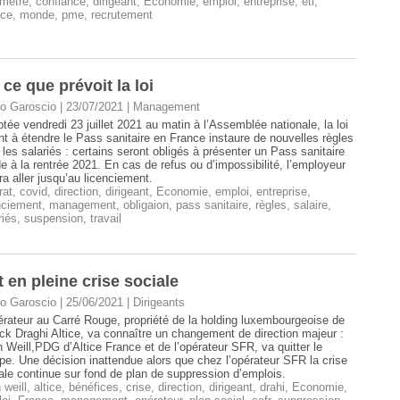
mètre
,
confiance
,
dirigeant
,
Economie
,
emploi
,
entreprise
,
eti
,
nce
,
monde
,
pme
,
recrutement
 ce que prévoit la loi
o Garoscio | 23/07/2021
|
Management
tée vendredi 23 juillet 2021 au matin à l’Assemblée nationale, la loi
nt à étendre le Pass sanitaire en France instaure de nouvelles règles
 les salariés : certains seront obligés à présenter un Pass sanitaire
de à la rentrée 2021. En cas de refus ou d’impossibilité, l’employeur
ra aller jusqu’au licenciement.
rat
,
covid
,
direction
,
dirigeant
,
Economie
,
emploi
,
entreprise
,
nciement
,
management
,
obligaion
,
pass sanitaire
,
règles
,
salaire
,
riés
,
suspension
,
travail
t en pleine crise sociale
o Garoscio | 25/06/2021
|
Dirigeants
érateur au Carré Rouge, propriété de la holding luxembourgeoise de
ick Draghi Altice, va connaître un changement de direction majeur :
n Weill,PDG d’Altice France et de l’opérateur SFR, va quitter le
pe. Une décision inattendue alors que chez l’opérateur SFR la crise
ale continue sur fond de plan de suppression d’emplois.
 weill
,
altice
,
bénéfices
,
crise
,
direction
,
dirigeant
,
drahi
,
Economie
,