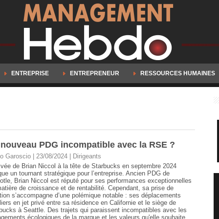
ENTREPRISE
ENTREPRENEUR
RESSOURCES HUMAINES
u nouveau PDG incompatible avec la RSE ?
o Garoscio | 23/08/2024
|
Dirigeants
rivée de Brian Niccol à la tête de Starbucks en septembre 2024
ue un tournant stratégique pour l’entreprise. Ancien PDG de
otle, Brian Niccol est réputé pour ses performances exceptionnelles
atière de croissance et de rentabilité. Cependant, sa prise de
tion s’accompagne d’une polémique notable : ses déplacements
liers en jet privé entre sa résidence en Californie et le siège de
bucks à Seattle. Des trajets qui paraissent incompatibles avec les
gements écologiques de la marque et les valeurs qu'elle souhaite