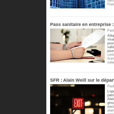
baro
Fra
Pass sanitaire en entreprise :
Paol
Adop
visa
pour
vali
pour
cont
lice
sala
SFR : Alain Weill sur le dépar
Paol
L’op
patr
Alai
grou
soci
alain