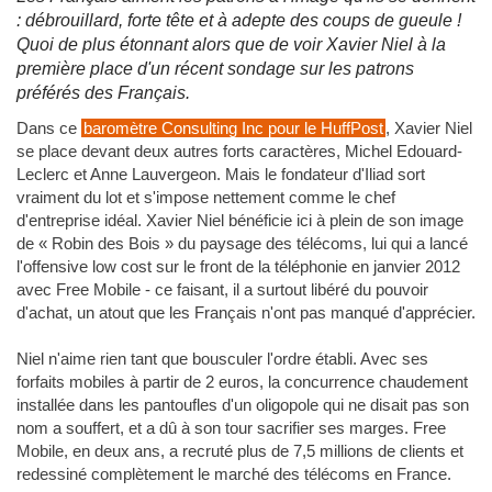
: débrouillard, forte tête et à adepte des coups de gueule !
Quoi de plus étonnant alors que de voir Xavier Niel à la
première place d'un récent sondage sur les patrons
préférés des Français.
Dans ce
baromètre Consulting Inc pour le HuffPost
, Xavier Niel
se place devant deux autres forts caractères, Michel Edouard-
Leclerc et Anne Lauvergeon. Mais le fondateur d'Iliad sort
vraiment du lot et s'impose nettement comme le chef
d'entreprise idéal. Xavier Niel bénéficie ici à plein de son image
de « Robin des Bois » du paysage des télécoms, lui qui a lancé
l'offensive low cost sur le front de la téléphonie en janvier 2012
avec Free Mobile - ce faisant, il a surtout libéré du pouvoir
d'achat, un atout que les Français n'ont pas manqué d'apprécier.
Niel n'aime rien tant que bousculer l'ordre établi. Avec ses
forfaits mobiles à partir de 2 euros, la concurrence chaudement
installée dans les pantoufles d'un oligopole qui ne disait pas son
nom a souffert, et a dû à son tour sacrifier ses marges. Free
Mobile, en deux ans, a recruté plus de 7,5 millions de clients et
redessiné complètement le marché des télécoms en France.