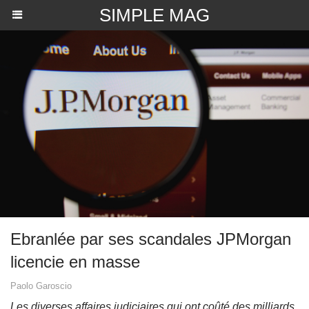
SIMPLE MAG
​Ebranlée par ses scandales JPMorgan
licencie en masse
Paolo Garoscio
Les diverses affaires judiciaires qui ont coûté des milliards