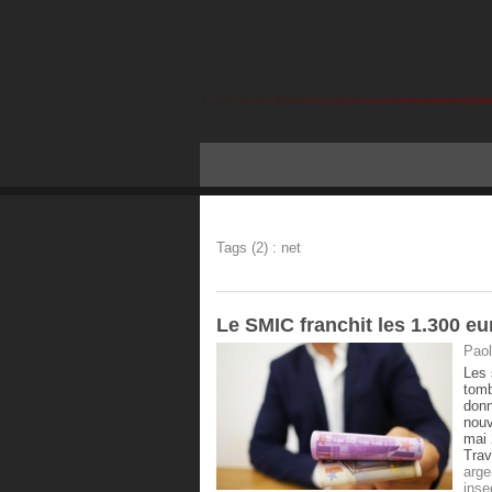
Tags (2) : net
Le SMIC franchit les 1.300 eu
Paol
Les 
tomb
donn
nouv
mai 
Trav
arge
inse