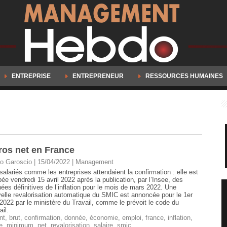
ENTREPRISE
ENTREPRENEUR
RESSOURCES HUMAINES
ros net en France
o Garoscio | 15/04/2022
|
Management
salariés comme les entreprises attendaient la confirmation : elle est
ée vendredi 15 avril 2022 après la publication, par l’Insee, des
ées définitives de l’inflation pour le mois de mars 2022. Une
elle revalorisation automatique du SMIC est annoncée pour le 1er
2022 par le ministère du Travail, comme le prévoit le code du
ail.
nt
,
brut
,
confirmation
,
donnée
,
économie
,
emploi
,
france
,
inflation
,
e
,
minimum
,
net
,
revalorisation
,
salaire
,
smic