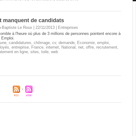
et manquent de candidats
-Baptiste Le Roux | 22/11/2013
|
Entreprises
omble à l'heure où plus de 3 millions de personnes pointent encore à
 Emploi.
 une
,
candidatures
,
chômage
,
cv
,
demande
,
Economie
,
emploi
,
loyés
,
entreprise
,
France
,
internet
,
National
,
net
,
offre
,
recrutement
,
utement en ligne
,
sites
,
toile
,
web