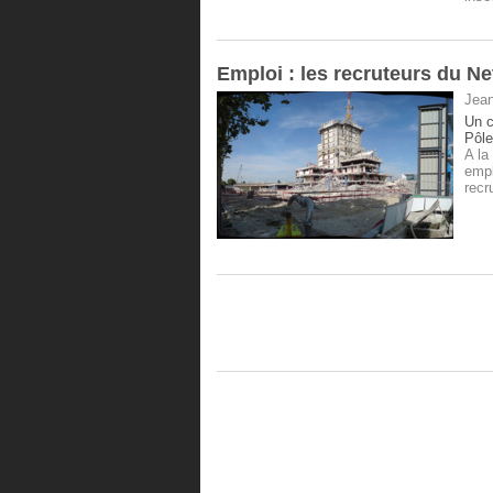
Emploi : les recruteurs du N
Jean
Un c
Pôle
A la
emp
recr