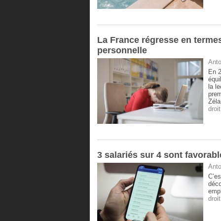
La France régresse en termes 
personnelle
Anto
En 2
équi
la l
prem
Zéla
droi
3 salariés sur 4 sont favorabl
Anto
C’es
déco
empl
droi