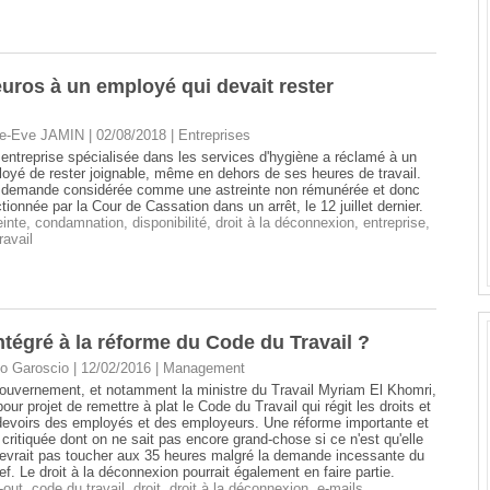
euros à un employé qui devait rester
e-Eve JAMIN | 02/08/2018
|
Entreprises
entreprise spécialisée dans les services d'hygiène a réclamé à un
oyé de rester joignable, même en dehors de ses heures de travail.
demande considérée comme une astreinte non rémunérée et donc
tionnée par la Cour de Cassation dans un arrêt, le 12 juillet dernier.
einte
,
condamnation
,
disponibilité
,
droit à la déconnexion
,
entreprise
,
ravail
intégré à la réforme du Code du Travail ?
o Garoscio
| 12/02/2016
|
Management
ouvernement, et notamment la ministre du Travail Myriam El Khomri,
pour projet de remettre à plat le Code du Travail qui régit les droits et
devoirs des employés et des employeurs. Une réforme importante et
 critiquée dont on ne sait pas encore grand-chose si ce n'est qu'elle
evrait pas toucher aux 35 heures malgré la demande incessante du
f. Le droit à la déconnexion pourrait également en faire partie.
-out
,
code du travail
,
droit
,
droit à la déconnexion
,
e-mails
,