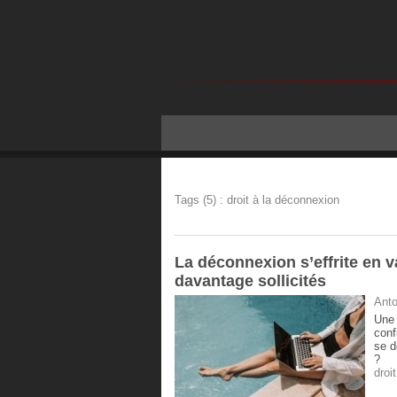
Tags (5) : droit à la déconnexion
La déconnexion s’effrite en v
davantage sollicités
Anto
Une 
conf
se d
?
droi