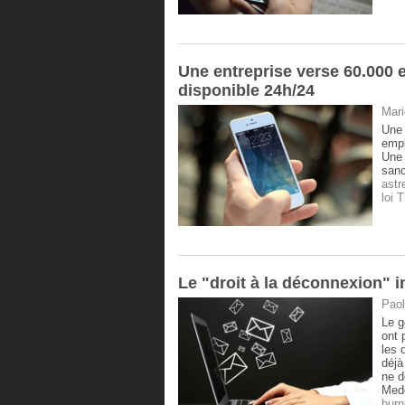
Une entreprise verse 60.000 
disponible 24h/24
Mari
Une 
empl
Une 
sanc
astr
loi T
​Le "droit à la déconnexion" 
Paol
Le g
ont 
les 
déjà
ne d
Mede
burn