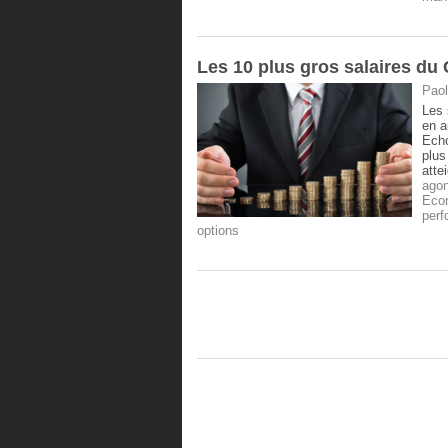
​Les 10 plus gros salaires d
Paol
Les 
en a
Echo
plus
atte
ago
Eco
per
options