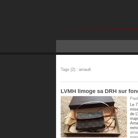
Tags (2) : arnault
LVMH limoge sa DRH sur fond
Paol
Le 7
mise
de L
maje
Arna
remo
arna
man