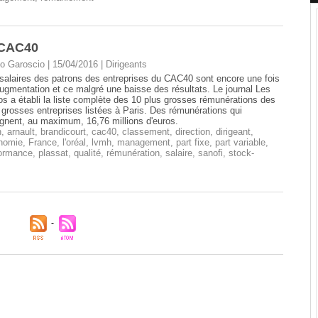
u CAC40
o Garoscio
| 15/04/2016
|
Dirigeants
salaires des patrons des entreprises du CAC40 sont encore une fois
ugmentation et ce malgré une baisse des résultats. Le journal Les
s a établi la liste complète des 10 plus grosses rémunérations des
 grosses entreprises listées à Paris. Des rémunérations qui
ignent, au maximum, 16,76 millions d'euros.
n
,
arnault
,
brandicourt
,
cac40
,
classement
,
direction
,
dirigeant
,
nomie
,
France
,
l'oréal
,
lvmh
,
management
,
part fixe
,
part variable
,
formance
,
plassat
,
qualité
,
rémunération
,
salaire
,
sanofi
,
stock-