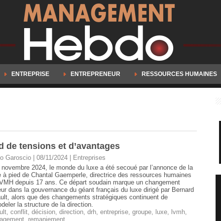
ENTREPRISE
ENTREPRENEUR
RESSOURCES HUMAINES
 de tensions et d’avantages
o Garoscio | 08/11/2024
|
Entreprises
 novembre 2024, le monde du luxe a été secoué par l’annonce de la
 à pied de Chantal Gaemperle, directrice des ressources humaines
VMH depuis 17 ans. Ce départ soudain marque un changement
ur dans la gouvernance du géant français du luxe dirigé par Bernard
ult, alors que des changements stratégiques continuent de
deler la structure de la direction.
ult
,
conflit
,
décision
,
direction
,
drh
,
entreprise
,
groupe
,
luxe
,
lvmh
,
agement
,
remaniement