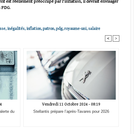
t est réellement préoccupé par l'inflation, il devrait envisager
s PDG.
sse
,
inégalités
,
inflation
,
patron
,
pdg
,
royaume-uni
,
salaire
<
>
4
Vendredi 11 Octobre 2024 - 08:19
alerte du
Stellantis prépare l’après-Tavares pour 2026