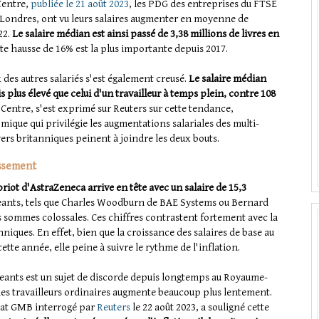
Centre,
publiée le 21 août 2023
, les PDG des entreprises du FTSE
e Londres, ont vu leurs salaires augmenter en moyenne de
22.
Le salaire médian est ainsi passé de 3,38 millions de livres en
te hausse de 16% est la plus importante depuis 2017.
x des autres salariés s'est également creusé.
Le salaire médian
 plus élevé que celui d'un travailleur à temps plein, contre 108
Centre, s'est exprimé sur Reuters sur cette tendance,
mique qui privilégie les augmentations salariales des multi-
ers britanniques peinent à joindre les deux bouts.
assement
riot d'AstraZeneca arrive en tête avec un salaire de 15,3
eants, tels que Charles Woodburn de BAE Systems ou Bernard
sommes colossales. Ces chiffres contrastent fortement avec la
niques. En effet, bien que la croissance des salaires de base au
tte année, elle peine à suivre le rythme de l'inflation.
geants est un sujet de discorde depuis longtemps au Royaume-
des travailleurs ordinaires augmente beaucoup plus lentement.
icat GMB interrogé par
Reuters
le 22 août 2023, a souligné cette