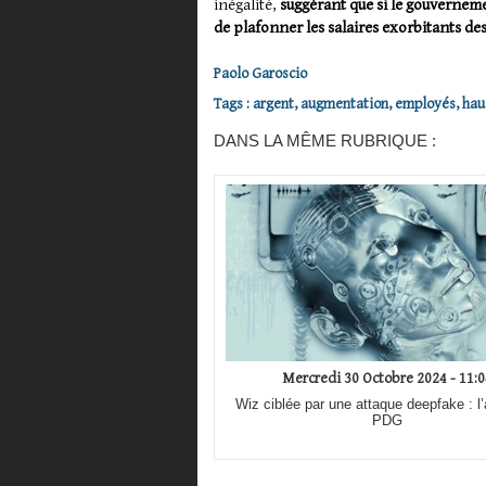
inégalité,
suggérant que si le gouvernemen
de plafonner les salaires exorbitants de
Paolo Garoscio
Tags
:
argent
,
augmentation
,
employés
,
hau
DANS LA MÊME RUBRIQUE :
Mercredi 30 Octobre 2024 - 11:0
Wiz ciblée par une attaque deepfake : l’
PDG