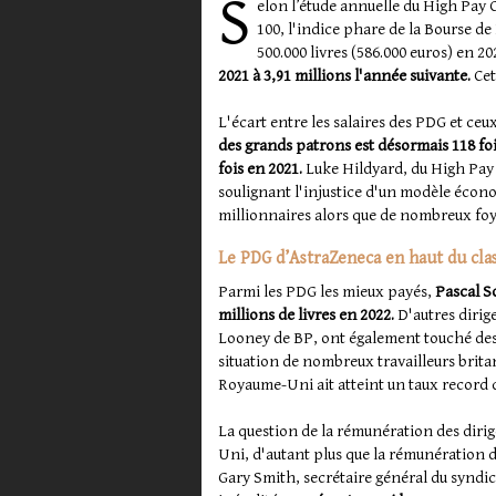
S
elon l’étude annuelle du High Pay 
100, l'indice phare de la Bourse d
500.000 livres (586.000 euros) en 20
2021 à 3,91 millions l'année suivante.
Cet
L'écart entre les salaires des PDG et ceu
des grands patrons est désormais 118 fois
fois en 2021.
Luke Hildyard, du High Pay 
soulignant l'injustice d'un modèle écono
millionnaires alors que de nombreux foy
Le PDG d’AstraZeneca en haut du cl
Parmi les PDG les mieux payés,
Pascal So
millions de livres en 2022.
D'autres dirig
Looney de BP, ont également touché des 
situation de nombreux travailleurs britan
Royaume-Uni ait atteint un taux record ce
La question de la rémunération des diri
Uni, d'autant plus que la rémunération 
Gary Smith, secrétaire général du synd