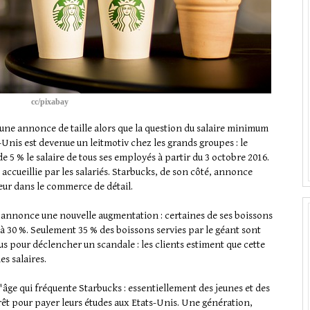
cc/pixabay
it une annonce de taille alors que la question du salaire minimum
s-Unis est devenue un leitmotiv chez les grands groupes : le
e 5 % le salaire de tous ses employés à partir du 3 octobre 2016.
ccueillie par les salariés. Starbucks, de son côté, annonce
eur dans le commerce de détail.
pe annonce une nouvelle augmentation : certaines de ses boissons
à 30 %. Seulement 35 % des boissons servies par le géant sont
us pour déclencher un scandale : les clients estiment que cette
s salaires.
d'âge qui fréquente Starbucks : essentiellement des jeunes et des
rêt pour payer leurs études aux Etats-Unis. Une génération,