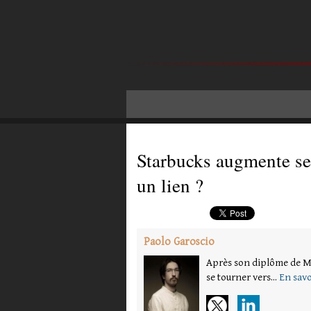
​Starbucks augmente ses
un lien ?
Paolo Garoscio
Après son diplôme de Ma
se tourner vers...
En savo