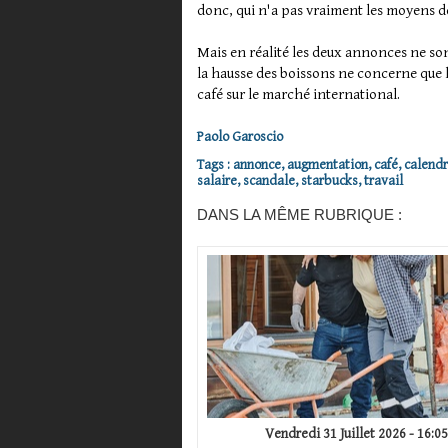
donc, qui n'a pas vraiment les moyens de
Mais en réalité les deux annonces ne son
la hausse des boissons ne concerne que le
café sur le marché international.
Paolo Garoscio
Tags
:
annonce
,
augmentation
,
café
,
calendr
salaire
,
scandale
,
starbucks
,
travail
DANS LA MÊME RUBRIQUE :
Vendredi 31 Juillet 2026 - 16:05