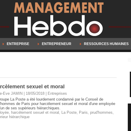
ENTREPRISE
ENTREPRENEUR
RESSOURCES HUMAINES
cèlement sexuel et moral
e-Eve JAMIN | 18/05/2018
|
Entreprises
roupe La Poste a été lourdement condamné par le Conseil de
'hommes de Paris pour harcèlement sexuel et moral d'une employée
l'un de ses supérieurs hiérarchiques.
loyée
,
harcèlement sexuel et moral
,
La Poste
,
Paris
,
prud'hommes
,
rieur hiérarchique