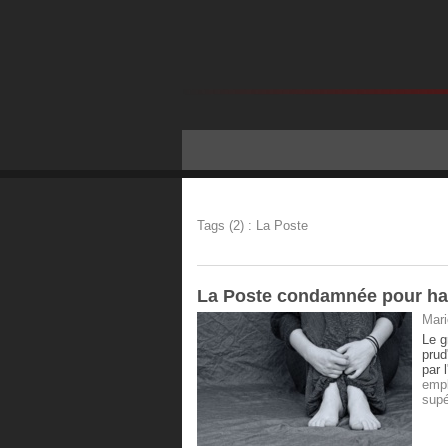
Tags (2) : La Poste
La Poste condamnée pour har
Mari
Le g
prud
par 
emp
supé