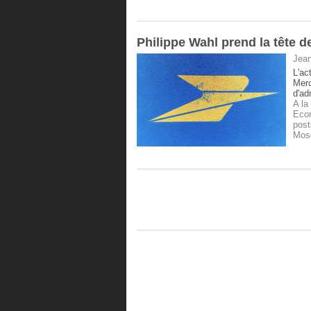
Philippe Wahl prend la tête d
Jean
L'ac
Merc
d'ad
A la
Eco
post
Mos