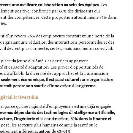
servent une meilleure collaboration au sein des équipes
. Ces
alement positive, confirmée par 66% des dirigeants qui
ment des compétences. Cette proportion atteint même 74% dans
iés.
nt d’un revers. 26% des employeurs constatent une perte de la
 signalant une réduction des interactions personnelles et des
vail devient plus connecté, certes, mais aussi moins convivial.
a place du jeune diplômé. Ces derniers apportent
é et capacité d’adaptation. Les priver d’opportunités de
nt à affaiblir la diversité des approches et la transmission
s seulement économique, il est aussi culturel : une organisation
urrait perdre son souffle d’innovation à long terme.
gérial irréversible
 aussi parce qu’une majorité d’employeurs s’estime déjà engagée
venus dépendants des technologies d’intelligence artificielle,
ecture, l’ingénierie et la construction, 69% dans la finance et
pposé, les secteurs plus humains comme la santé ou le
égèrement inférieurs, autour de 63–64%.