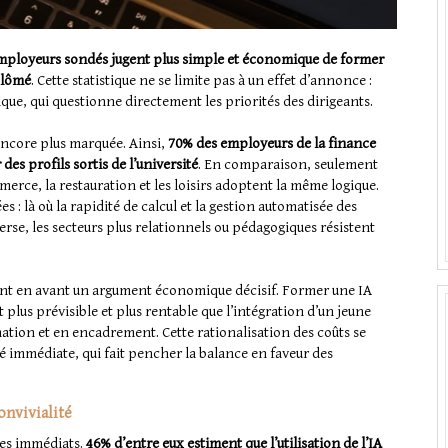
mployeurs sondés jugent plus simple et économique de former
plômé
. Cette statistique ne se limite pas à un effet d’annonce :
ique, qui questionne directement les priorités des dirigeants.
encore plus marquée. Ainsi,
70% des employeurs de la finance
des profils sortis de l’université
. En comparaison, seulement
erce, la restauration et les loisirs adoptent la même logique.
es : là où la rapidité de calcul et la gestion automatisée des
erse, les secteurs plus relationnels ou pédagogiques résistent
tent en avant un argument économique décisif. Former une IA
plus prévisible et plus rentable que l’intégration d’un jeune
ation et en encadrement. Cette rationalisation des coûts se
 immédiate, qui fait pencher la balance en faveur des
onvivialité
ges immédiats.
46% d’entre eux estiment que l’utilisation de l’IA