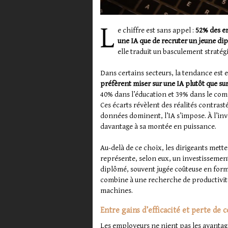
L
e chiffre est sans appel :
52% des e
une IA que de recruter un jeune di
elle traduit un basculement stratég
Dans certains secteurs, la tendance est 
préfèrent miser sur une IA plutôt que sur 
40% dans l’éducation et 39% dans le comm
Ces écarts révèlent des réalités contrasté
données dominent, l’IA s’impose. À l’inv
davantage à sa montée en puissance.
Au-delà de ce choix, les dirigeants met
représente, selon eux, un investissement 
diplômé, souvent jugée coûteuse en form
combine à une recherche de productivité
machines.
Entre gains d’efficacité et perte de c
Les employeurs ne nient pas les avanta