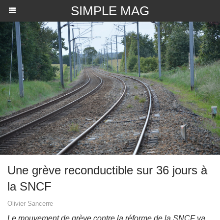
SIMPLE MAG
Une grève reconductible sur 36 jours à
la SNCF
Olivier Sancerre
Le mouvement de grève contre la réforme de la SNCF va