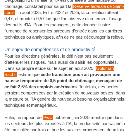
L’exposition d’un métier à l’IA est corrélée à une hausse du
chômage, constatait pour sa part la
Réserve fédérale de Saint-
Louis
fin août 2025. Entre 2022 et 2025, la corrélation atteint
0,47, et monte à 0,57 lorsque l’on observe directement l’usage
des outils d’IA. Pour les managers, cette donnée illustre
l’urgence de repenser les parcours d’entrée dans les carrières
techniques ou analytiques, afin de ne pas décourager la relève.
Un enjeu de compétences et de productivité
Pour les directions générales, le défi n’est pas seulement
d’atténuer les risques, mais aussi de saisir les opportunités.
Dans sa propre étude sur le sujet en août 2025,
Goldman
Sachs
estime que
cette transition pourrait provoquer une
hausse temporaire de 0,5 point du chômage, menaçant de
ce fait 2,5% des emplois américains
. Toutefois, ces pertes
seraient compensées par la création de nouveaux postes, dans
la mesure où l’IA génère de nouveaux besoins organisationnels,
techniques et managériaux.
Enfin, un rapport de
PwC
publié en juin 2025 montre que dans
les secteurs les plus exposés à l’IA, la productivité par salarié a
été multipliée par trois et que les salaires progressent deux fois