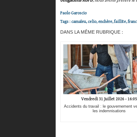
obligations RGPD
, nous avons préféré le 
Paolo Garoscio
Tags
:
camaïeu
,
celio
,
enchère
,
faillite
,
franc
DANS LA MÊME RUBRIQUE :
Vendredi 31 Juillet 2026 - 16:05
Accidents du travail : le gouvernement ve
les indemnisations