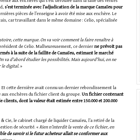
 vente aux enchères qui s’est déroulée dans la salle des ventes
rd,
s’est terminée avec l’adjudication de la marque Camaïeu pour
rnières pièces de l’enseigne à avoir été mise aux enchère. Le
ais, car travaillant dans le même domaine : Celio, spécialisée
istoire, cette marque. On va voir comment la faire renaître à
 président de Celio. Malheureusement, ce dernier
ne prévoit pas
rmés à la suite de la faillite de Camaïeu, estimant le marché
n va d'abord étudier les possibilités. Mais aujourd'hui, on ne
le digital.
»
. Et cette dernière avait connu un dernier rebondissement la
 aux enchères du fichier client du groupe.
Un fichier contenant
 clients, dont la valeur était estimée entre 150.000 et 200.000
& Cie, le cabinet chargé de liquider Camaïeu, l’a retiré de la
stion de sécurité. «
Rien n’interdit la vente de ce fichier, en
le de savoir si le futur acheteur allait se conformer aux