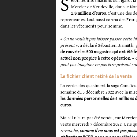
S
elon les informations du Figaro, la
Mercier de Vendeville, dans le No
1,8 million d’euros.
C’est une des de
repreneur est tout aussi connu des Franç
dans les vêtements pour homme.
«
On ne voulait pas laisser passer cette h
présent
», a déclaré Sébastien Bismuth,
de rouvrir les 500 magasins qui ont été fe
actuel non propice à cette opération.
«
O
peut pas imaginer ne pas être présent sur 
Le fichier client retiré de la vente
La vente clos quasiment la saga Camaïeu
semaine du 5 décembre 2022 avec la mise
les données personnelles de 4 millions de
euros.
Mais il n’aura pas été vendu, car Mercier 
vente mercredi 7 décembre 2022. Une que
revanche,
comme il ne nous est pas possib