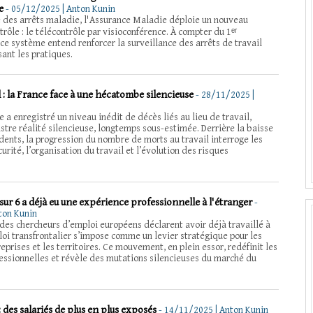
e
-
05/12/2025 | Anton Kunin
e des arrêts maladie, l'Assurance Maladie déploie un nouveau
trôle : le télécontrôle par visioconférence. À compter du 1ᵉʳ
e système entend renforcer la surveillance des arrêts de travail
ant les pratiques.
l : la France face à une hécatombe silencieuse
-
28/11/2025 |
e a enregistré un niveau inédit de décès liés au lieu de travail,
istre réalité silencieuse, longtemps sous-estimée. Derrière la baisse
dents, la progression du nombre de morts au travail interroge les
urité, l’organisation du travail et l’évolution des risques
f sur 6 a déjà eu une expérience professionnelle à l'étranger
-
ton Kunin
des chercheurs d’emploi européens déclarent avoir déjà travaillé à
ploi transfrontalier s’impose comme un levier stratégique pour les
reprises et les territoires. Ce mouvement, en plein essor, redéfinit les
fessionnelles et révèle des mutations silencieuses du marché du
 : des salariés de plus en plus exposés
-
14/11/2025 | Anton Kunin