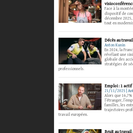
visioconférenc
Face à la monté
dispositif de con
décembre 2025, c
tout en modernis
Décès au travai
Anton Kunin
En 2024, la Franc
révélant une sin
globale des acci
stratégies de séc
professionnels.
Emploi : 1 acti
21/11/2025 | An
Alors que 16,7% 
l’étranger, l’em
familles, les ent
trajectoires pro
travail européen.
Bruit au travail