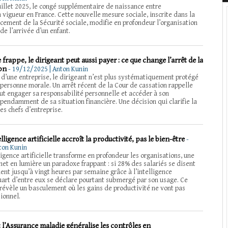
juillet 2025, le congé supplémentaire de naissance entre
n vigueur en France. Cette nouvelle mesure sociale, inscrite dans la
cement de la Sécurité sociale, modifie en profondeur l’organisation
de l’arrivée d’un enfant.
e frappe, le dirigeant peut aussi payer : ce que change l’arrêt de la
ion
-
19/12/2025 | Anton Kunin
te d’une entreprise, le dirigeant n’est plus systématiquement protégé
a personne morale. Un arrêt récent de la Cour de cassation rappelle
eut engager sa responsabilité personnelle et accéder à son
pendamment de sa situation financière. Une décision qui clarifie la
les chefs d’entreprise.
telligence artificielle accroît la productivité, pas le bien-être
-
ton Kunin
ligence artificielle transforme en profondeur les organisations, une
et en lumière un paradoxe frappant : si 28% des salariés se disent
ent jusqu’à vingt heures par semaine grâce à l’intelligence
 quart d’entre eux se déclare pourtant submergé par son usage. Ce
 révèle un basculement où les gains de productivité ne vont pas
ionnel.
: l’Assurance maladie généralise les contrôles en