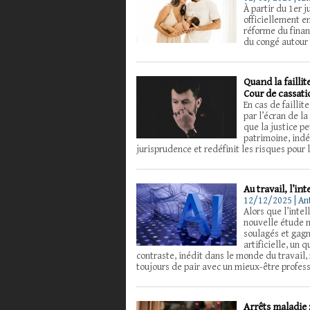
À partir du 1er 
officiellement e
réforme du finan
du congé autour 
Quand la faillit
Cour de cassat
En cas de failli
par l’écran de l
que la justice p
patrimoine, indé
jurisprudence et redéfinit les risques pour 
Au travail, l’in
12/12/2025 | An
Alors que l’intel
nouvelle étude m
soulagés et gagn
artificielle, un
contraste, inédit dans le monde du travail,
toujours de pair avec un mieux-être profess
Arrêts maladie 