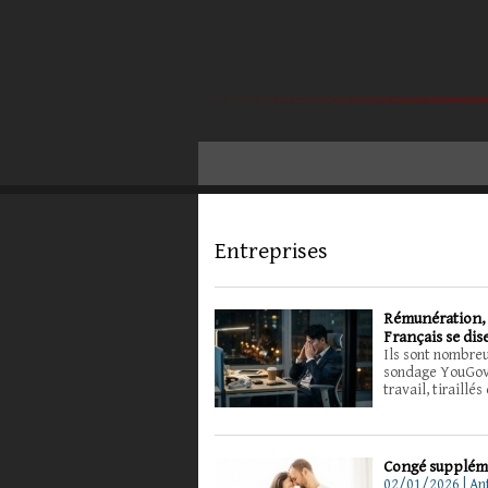
Entreprises
Rémunération, p
Français se dise
Ils sont nombreu
sondage YouGov p
travail, tiraillé
Congé supplémen
02/01/2026 | An