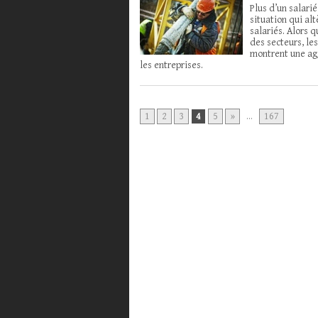
Plus d’un salarié
situation qui alt
salariés. Alors 
des secteurs, le
montrent une ag
les entreprises.
1
2
3
4
5
»
...
167