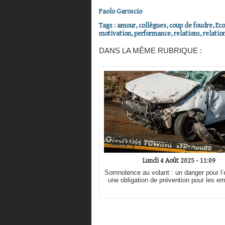
Paolo Garoscio
Tags
:
amour
,
collègues
,
coup de foudre
,
Ec
motivation
,
performance
,
relations
,
relatio
DANS LA MÊME RUBRIQUE :
Lundi 4 Août 2025 - 11:09
Somnolence au volant : un danger pour l’e
une obligation de prévention pour les e