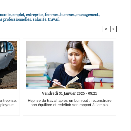
onomie
,
emploi
,
entreprise
,
femmes
,
hommes
,
management
,
ns professionnelles
,
salariés
,
travail
<
>
Vendredi 31 Janvier 2025 - 08:21
ntreprise,
Reprise du travail après un burn-out : reconstruire
mployeurs
son équilibre et redéfinir son rapport à l’emploi